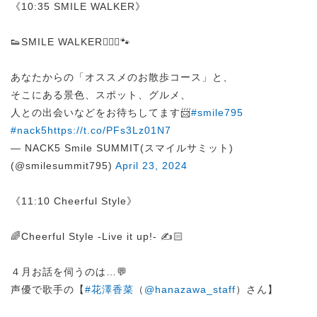
《10:35 SMILE WALKER》
👟SMILE WALKER🚶🏻‍♀️🐾
あなたからの「オススメのお散歩コース」と、
そこにある景色、スポット、グルメ、
人との出会いなどをお待ちしてます📨
#smile795
#nack5
https://t.co/PFs3Lz01N7
— NACK5 Smile SUMMIT(スマイルサミット)
(@smilesummit795)
April 23, 2024
《11:10 Cheerful Style》
🌈Cheerful Style -Live it up!- ✍️🏻
４月お話を伺うのは…💬
声優で歌手の【
#花澤香菜
（
@hanazawa_staff
）さん】