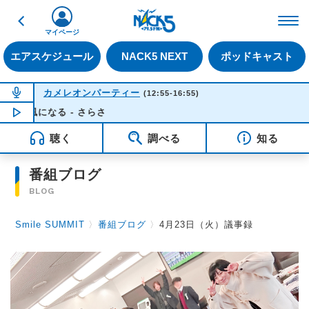
戻る
FM NACK5 79.5MHz（
マイページ
エアスケジュール
NACK5 NEXT
ポッドキャスト
NOW ON AIR
カメレオンパーティー
(12:55-16:55)
風になる - さらさ
NOW PLAYING
14:53
聴く
調べる
知る
番組ブログ
BLOG
Smile SUMMIT
〉
番組ブログ
〉
4月23日（火）議事録