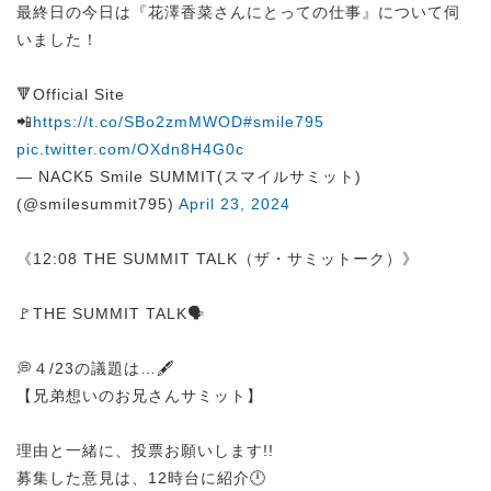
最終日の今日は『花澤香菜さんにとっての仕事』について伺
いました！
🔻Official Site
📲
https://t.co/SBo2zmMWOD
#smile795
pic.twitter.com/OXdn8H4G0c
— NACK5 Smile SUMMIT(スマイルサミット)
(@smilesummit795)
April 23, 2024
《12:08 THE SUMMIT TALK（ザ・サミットーク）》
🚩THE SUMMIT TALK🗣️
💭４/23の議題は…🖋️
【兄弟想いのお兄さんサミット】
理由と一緒に、投票お願いします!!
募集した意見は、12時台に紹介🕛