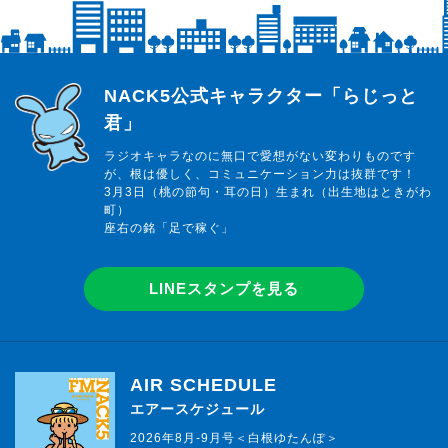
らじっと君
NACK5公式キャラクター「らじっと
君」
ラジオキャラなのに無口で愛想がない変わりものです
が、根は優しく、コミュニケーション力は抜群です！
3月3日（桃の節句・耳の日）生まれ（出生地はときがわ
町）
座右の銘「足で稼ぐ」
LINEスタンプを見る
AIR SCHEDULE
エアースケジュール
2026年8月-9月号＜白根ゆたんぽ＞