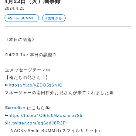
4月23日（火）議事録
2024.4.23
#Smile SUMMIT
#栗林さみ
《本日の議題》
⚖️4/23 Tue.本日の議題⚖️
✉️メッセージテーマ✏️
【俺たちの兄さん！】
⏩
https://t.co/yZDO5z6NIG
マネージャーの南田裕介お兄さんが来てくれました🚉
📻
#radiko
はこちら📻
↪︎
https://t.co/o4Ol6fd0NZ
#smile795
pic.twitter.com/qq6gdJ8R3P
— NACK5 Smile SUMMIT(スマイルサミット)