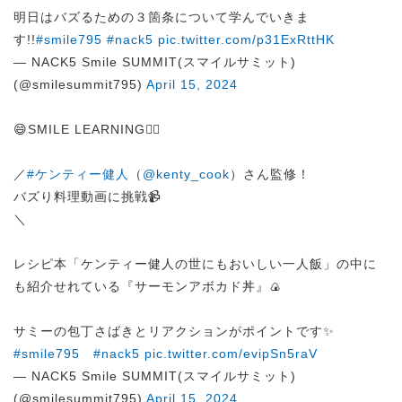
明日はバズるための３箇条について学んでいきま
す!!
#smile795
#nack5
pic.twitter.com/p31ExRttHK
— NACK5 Smile SUMMIT(スマイルサミット)
(@smilesummit795)
April 15, 2024
😄SMILE LEARNING✍🏻
／
#ケンティー健人
（
@kenty_cook
）さん監修！
バズり料理動画に挑戦📹
＼
レシピ本「ケンティー健人の世にもおいしい一人飯」の中に
も紹介せれている『サーモンアボカド丼』🍙
サミーの包丁さばきとリアクションがポイントです✨
#smile795
#nack5
pic.twitter.com/evipSn5raV
— NACK5 Smile SUMMIT(スマイルサミット)
(@smilesummit795)
April 15, 2024