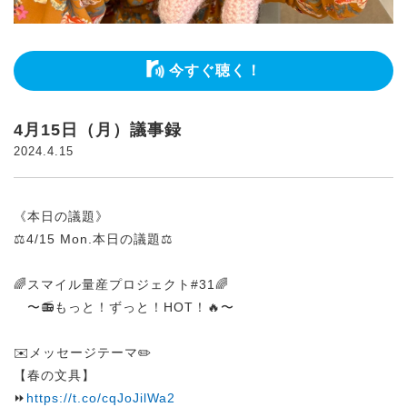
今すぐ聴く！
4月15日（月）議事録
2024.4.15
《本日の議題》
⚖️4/15 Mon.本日の議題⚖️
🌈スマイル量産プロジェクト#31🌈
〜📻もっと！ずっと！HOT！🔥〜
✉️メッセージテーマ✏️
【春の文具】
⏩
https://t.co/cqJoJilWa2