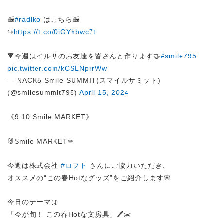
📻
#radiko
はこちら📻
↪︎
https://t.co/0iGYhbwc7t
🔻今週はイルサのお友達を皆さんと作ります🤝
#smile795
pic.twitter.com/kCSLNprrWw
— NACK5 Smile SUMMIT(スマイルサミット)
(@smilesummit795)
April 15, 2024
《9:10 Smile MARKET》
🐰Smile MARKET✏
今週は株式会社
#ロフト
さんにご協力いただき、
オススメの“この春Hotなグッズ”をご紹介します🌸
今日のテーマは
「今が旬！ この春Hotな文房具」🖊️✂️