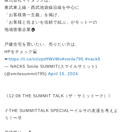
株式会社マイタウンは、
東武東上線・西武池袋線沿線を中心に
「お客様第一主義」を掲げ、
「お客様と住まいを信頼で結ぶ」がモットーの
地域密着企業🏠
戸建住宅を買いたい、売りたい方は、
HPをチェック💻
⏩
https://t.co/oUzptHWxWo
#smile795
#nack5
— NACK5 Smile SUMMIT(スマイルサミット)
(@smilesummit795)
April 15, 2024
《12:08 THE SUMMIT TALK（ザ・サミットーク）》
🚩THE SUMMITTALK SPECIAL〜イルサの友達を考えよ
う！〜🐰