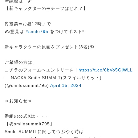
💭議題は…🖋️
【新キャラクターのモチーフはどれ？】
⏰投票➡︎お昼12時まで
✍️意見は
#smile795
をつけてポスト‼
新キャラクターの原画をプレゼント(3名)🎁
ご希望の方は、
コチラのフォームへエントリーを！
https://t.co/6bVo5GjWLL
— NACK5 Smile SUMMIT(スマイルサミット)
(@smilesummit795)
April 15, 2024
≪お知らせ≫
番組の公式Xは・・・
【@smilesummit795】
Smile SUMMITに関してつぶやく時は