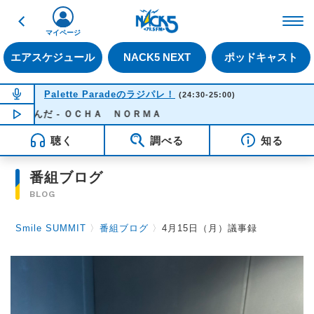
戻る
FM NACK5 79.5MHz（
マイページ
エアスケジュール
NACK5 NEXT
ポッドキャスト
NOW ON AIR
Palette Paradeのラジパレ！
(24:30-25:00)
だ - ＯＣＨＡ ＮＯＲＭＡ
NOW PLAYING
00:15
聴く
調べる
知る
番組ブログ
BLOG
Smile SUMMIT
〉
番組ブログ
〉
4月15日（月）議事録