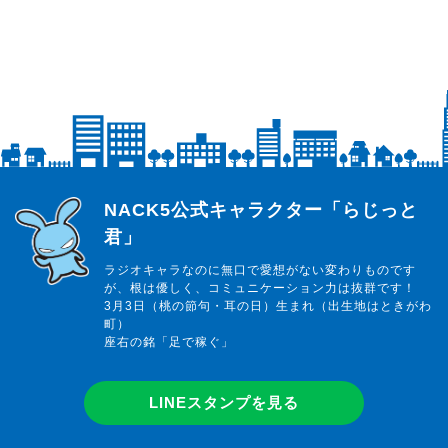
らじっと君
NACK5公式キャラクター「らじっと
君」
ラジオキャラなのに無口で愛想がない変わりものです
が、根は優しく、コミュニケーション力は抜群です！
3月3日（桃の節句・耳の日）生まれ（出生地はときがわ
町）
座右の銘「足で稼ぐ」
LINEスタンプを見る