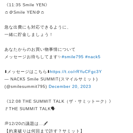
《11:35 Smile YEN》
👛🪙Smile YEN🪙👛
急な出費にも対応できるように、
一緒に貯金しましょう！
あなたからのお買い物事情について
メッセージお待ちしてます✨
#smile795
#nack5
⬇️メッセージはこちら⬇️
https://t.co/rRYuCFgc3Y
— NACK5 Smile SUMMIT(スマイルサミット)
(@smilesummit795)
December 20, 2023
《12:08 THE SUMMIT TALK（ザ・サミットーク）》
🚩THE SUMMIT TALK🗣️
💭12/20の議題は…🖋️
【約束破りは何回まで許す？サミット】