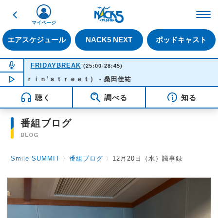
戻る
FM NACK5 79.5MHz（
マイページ
エアスケジュール
NACK5 NEXT
ポッドキャスト
NOW ON AIR
FRIDAYBREAK
(25:00-28:45)
ｉｎ’ｓｔｒｅｅｔ） - 桑田佳祐
NOW PLAYING
03:45
聴く
調べる
知る
番組ブログ
BLOG
Smile SUMMIT
〉
番組ブログ
〉
12月20日（水）議事録