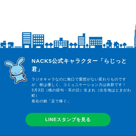
らじっと君
NACK5公式キャラクター「らじっと
君」
ラジオキャラなのに無口で愛想がない変わりものです
が、根は優しく、コミュニケーション力は抜群です！
3月3日（桃の節句・耳の日）生まれ（出生地はときがわ
町）
座右の銘「足で稼ぐ」
LINEスタンプを見る