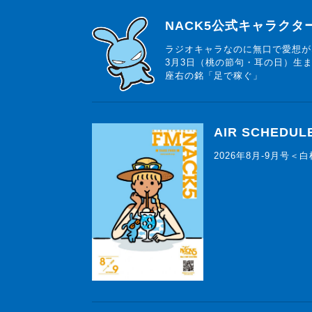
らじっと君
NACK5公式キャラク
ラジオキャラなのに無口で愛想が
3月3日（桃の節句・耳の日）生
座右の銘「足で稼ぐ」
AIR SCHEDUL
2026年8月-9月号＜