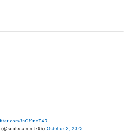
witter.com/fnGf9neT4R
@smilesummit795)
October 2, 2023