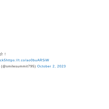
介！
ck5
https://t.co/ao0buARSiW
@smilesummit795)
October 2, 2023