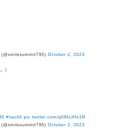
@smilesummit795)
October 2, 2023
ト』》
95
#nack5
pic.twitter.com/q09fzJHs1R
@smilesummit795)
October 2, 2023