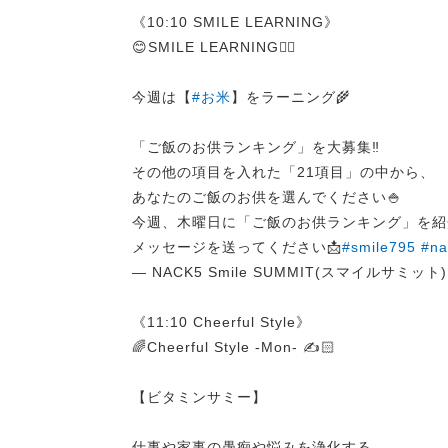
《10:10 SMILE LEARNING》
😊SMILE LEARNING✍🏻
今週は【
#お米
】をラーニング🌾
「ご飯のお供ランキング」を大募集‼
その他の項目を入れた「21項目」の中から、
あなたのご飯のお供を選んでください🍚
今週、木曜日に「ご飯のお供ランキング」を紹
メッセージを送ってください📩
#smile795
#na
— NACK5 Smile SUMMIT(スマイルサミット) (
《11:10 Cheerful Style》
🌈Cheerful Style -Mon- ✍️🏻
【ビタミンサミー】
仕事や家事の愚痴や悩みを浄化する…