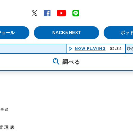
エムナックファイブ）
Twitter
Facebook
YouTube
LINE
ジュール
NACK5 NEXT
ポッ
NOW PLAYING
02:34
ひかりあと 
調べる
議事録