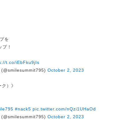
プを
ップ！
s://t.co/iEbFku9jIs
@smilesummit795)
October 2, 2023
トーク）》
ile795
#nack5
pic.twitter.com/nQzi1UHaOd
@smilesummit795)
October 2, 2023