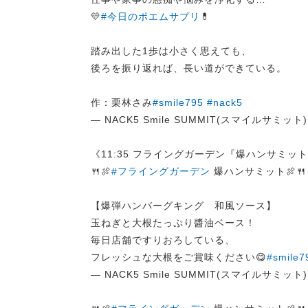
💛
#今日のポエムサプリ
💊
踏み出した1歩は小さく思えても、
後ろを振り返れば、長い道ができている。
作：栗林さみ
#smile795
#nack5
— NACK5 Smile SUMMIT(スマイルサミット) (
《11:35 フライングガーデン『爆ハンサミッ
🍴🍖
#フライングガーデン
爆ハンサミット🍖🍴
【爆弾ハンバーグキング 和風ソース】
玉ねぎと大根たっぷり醬油ベース！
毎日店舗ですりおろしている、
フレッシュな大根をご賞味ください😋
#smile7
— NACK5 Smile SUMMIT(スマイルサミット) (