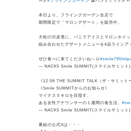
🍴🍖
#フライングガーデン
爆ハンサミット🍖🍴
本日より、フライングガーデン全店で
期間限定で「マロンデザート」を販売中。
大粒の渋皮煮に、バニラアイスとマロンホイッ
組み合わせたデザートメニューを4品ラインア
ぜひ食べに来てくださいね～🌰
#smile795
http
— NACK5 Smile SUMMIT(スマイルサミット) (
《12:08 THE SUMMIT TALK（ザ・サミッ
《Smile SUMMITからのお知らせ》
マイナス５キロを目指す、
ある女性アナウンサーの１週間の食生活。
#sm
— NACK5 Smile SUMMIT(スマイルサミット) (
番組の公式Xは・・・