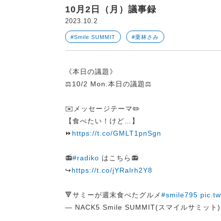
10月2日（月）議事録
2023.10.2
#Smile SUMMIT
#栗林さみ
《本日の議題》
⚖️10/2 Mon.本日の議題⚖️
✉️メッセージテーマ✏️
【食べたい！けど…】
⏩
https://t.co/GMLT1pnSgn
📻
#radiko
はこちら📻
↪︎
https://t.co/jYRalrh2Y8
🔻サミーが週末食べたグルメ
#smile795
pic.t
— NACK5 Smile SUMMIT(スマイルサミット) (