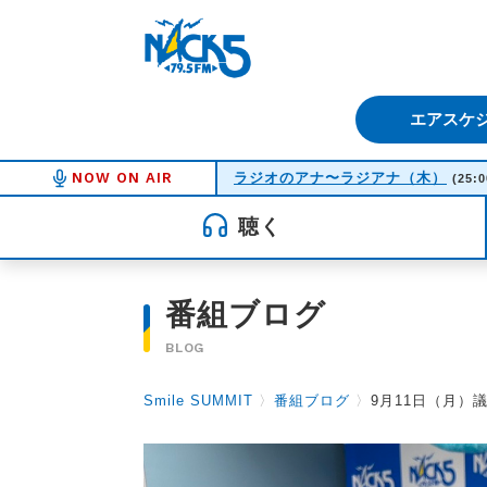
FM NACK5 79.5MHz（エフ
エアスケ
NOW ON AIR
ラジオのアナ〜ラジアナ（木）
(25:0
聴く
番組ブログ
BLOG
Smile SUMMIT
〉
番組ブログ
〉
9月11日（月）