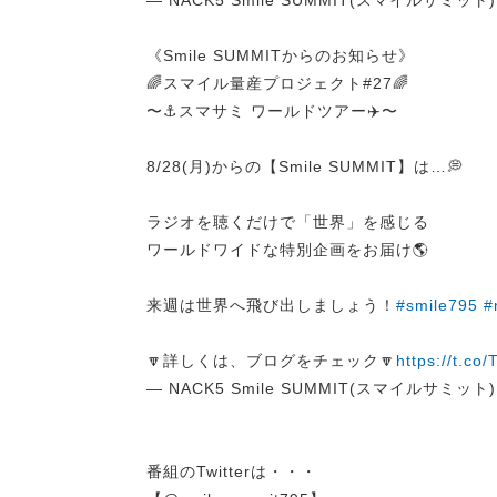
— NACK5 Smile SUMMIT(スマイルサミット) (
《Smile SUMMITからのお知らせ》
🌈スマイル量産プロジェクト#27🌈
〜⚓️スマサミ ワールドツアー✈️〜
8/28(月)からの【Smile SUMMIT】は…💭
ラジオを聴くだけで「世界」を感じる
ワールドワイドな特別企画をお届け🌎
来週は世界へ飛び出しましょう！
#smile795
#
🔽詳しくは、ブログをチェック🔽
https://t.co
— NACK5 Smile SUMMIT(スマイルサミット) (
番組のTwitterは・・・