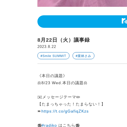
8月22日（火）議事録
2023.8.22
#Smile SUMMIT
#栗林さみ
《本日の議題》
⚖️8/23 Wed.本日の議題⚖️
✉️メッセージテーマ✏️
【たまっちゃった！たまらない！】
⏩
https://t.co/gGafiqZKzs
📻
#radiko
はこちら📻