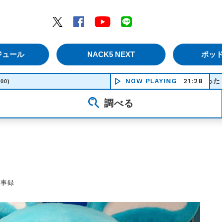
エムナックファイブ）
Twitter
Facebook
YouTube
LINE
ジュール
NACK5 NEXT
ポッ
花はどこへ行った - ジョーン・バ
NOW PLAYING
21:28
:00)
調べる
議事録