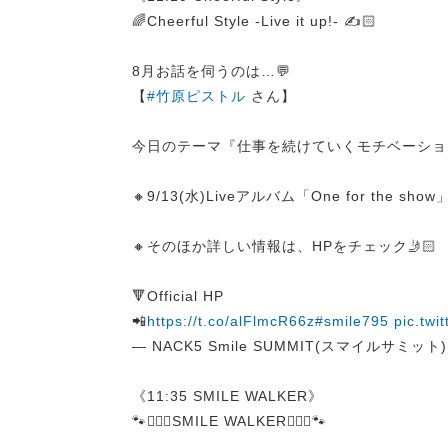
🌈Cheerful Style -Live it up!- ✍️🏻
8月お話を伺うのは…💬
【
#竹原ピストル
さん】
今日のテーマ『仕事を続けていくモチベーショ
🔸9/13(水)Liveアルバム「One for the sh
🔸そのほか詳しい情報は、HPをチェック🤳🏻
🔻Official HP
📲
https://t.co/alFlmcR66z
#smile795
pic.twi
— NACK5 Smile SUMMIT(スマイルサミット) (
《11:35 SMILE WALKER》
🐾🚶🏻‍♀️SMILE WALKER🚶🏻‍♀️🐾