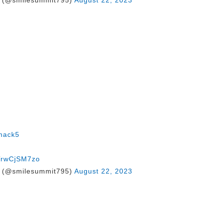
@smilesummit795)
August 22, 2023
nack5
/TrwCjSM7zo
@smilesummit795)
August 22, 2023