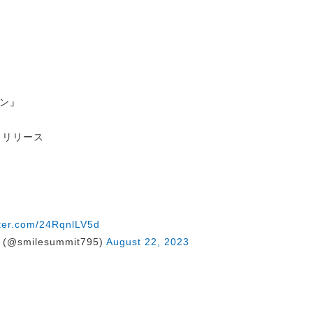
ン』
ow」リリース
tter.com/24RqnlLV5d
@smilesummit795)
August 22, 2023