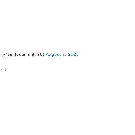
@smilesummit795)
August 7, 2023
ト』》