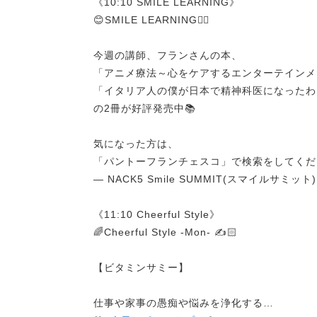
《10:10 SMILE LEARNING》
😊SMILE LEARNING✍🏻
今週の講師、フランさんの本、
「アニメ療法～心をケアするエンターテインメ
「イタリア人の僕が日本で精神科医になったわ
の2冊が好評発売中📚
気になった方は、
「パントーフランチェスコ」で検索をしてくだ
— NACK5 Smile SUMMIT(スマイルサミット) (
《11:10 Cheerful Style》
🌈Cheerful Style -Mon- ✍️🏻
【ビタミンサミー】
仕事や家事の愚痴や悩みを浄化する…