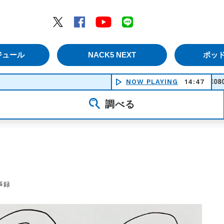
エムナックファイブ）
Twitter
Facebook
YouTube
LINE
ジュール
NACK5 NEXT
ポッ
NOW PLAYING
開心列車080 - @onefiv
14:47
調べる
事録