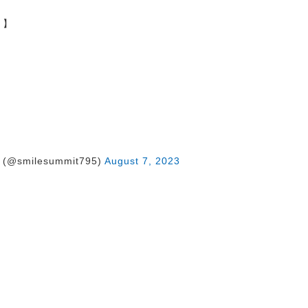
ト】
@smilesummit795)
August 7, 2023