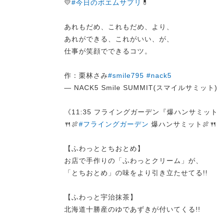
💛
#今日のポエムサプリ
💊
あれもだめ、これもだめ、より、
あれができる、これがいい、が、
仕事が笑顔でできるコツ。
作：栗林さみ
#smile795
#nack5
— NACK5 Smile SUMMIT(スマイルサミット) (
《11:35 フライングガーデン『爆ハンサミッ
🍴🍖
#フライングガーデン
爆ハンサミット🍖🍴
【ふわっととちおとめ】
お店で手作りの「ふわっとクリーム」が、
「とちおとめ」の味をより引き立たせてる!!
【ふわっと宇治抹茶】
北海道十勝産のゆであずきが付いてくる!!