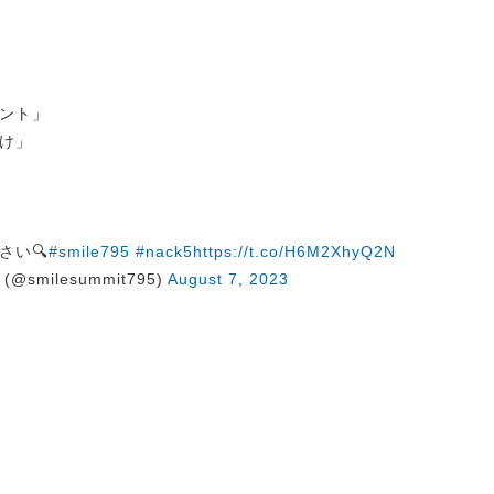
ント」
け」
さい🔍
#smile795
#nack5
https://t.co/H6M2XhyQ2N
@smilesummit795)
August 7, 2023