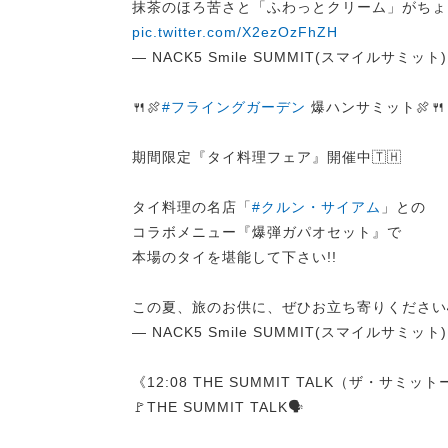
抹茶のほろ苦さと「ふわっとクリーム」がちょう
pic.twitter.com/X2ezOzFhZH
— NACK5 Smile SUMMIT(スマイルサミット) (
🍴🍖
#フライングガーデン
爆ハンサミット🍖🍴
期間限定『タイ料理フェア』開催中🇹🇭
タイ料理の名店「
#クルン・サイアム
」との
コラボメニュー『爆弾ガパオセット』で
本場のタイを堪能して下さい!!
この夏、旅のお供に、ぜひお立ち寄りください
— NACK5 Smile SUMMIT(スマイルサミット) (
《12:08 THE SUMMIT TALK（ザ・サミッ
🚩THE SUMMIT TALK🗣️