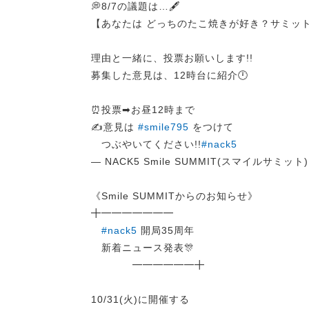
💭8/7の議題は…🖋️
【あなたは どっちのたこ焼きが好き？サミッ
理由と一緒に、投票お願いします!!
募集した意見は、12時台に紹介🕛
⏰投票➡︎お昼12時まで
✍️意見は
#smile795
をつけて
つぶやいてください!!
#nack5
— NACK5 Smile SUMMIT(スマイルサミット) (
《Smile SUMMITからのお知らせ》
╋━━━━━━━
#nack5
開局35周年
新着ニュース発表🎊
━━━━━━╋
10/31(火)に開催する