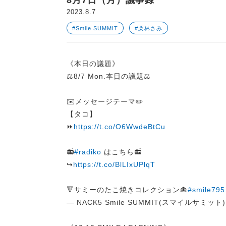
2023.8.7
#Smile SUMMIT
#栗林さみ
《本日の議題》
⚖️8/7 Mon.本日の議題⚖️
✉️メッセージテーマ✏️
【タコ】
⏩
https://t.co/O6WwdeBtCu
📻
#radiko
はこちら📻
↪︎
https://t.co/BlLIxUPlqT
🔻サミーのたこ焼きコレクション🐙
#smile795
— NACK5 Smile SUMMIT(スマイルサミット) (