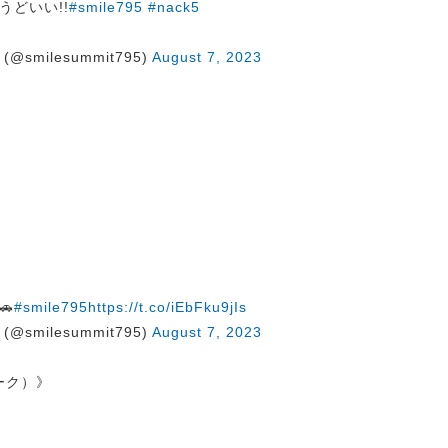
どいい!!
#smile795
#nack5
@smilesummit795)
August 7, 2023

#smile795
https://t.co/iEbFku9jIs
@smilesummit795)
August 7, 2023
トーク）》