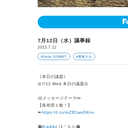
7月12日（水）議事録
2023.7.12
#Smile SUMMIT
#栗林さみ
《本日の議題》
⚖️7/12 Wed.本日の議題⚖️
✉️メッセージテーマ✏️
【座布団１枚！】
⏩
https://t.co/mZB1woGKnv
📻
#radiko
はこちら📻