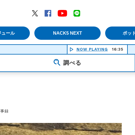
エムナックファイブ）
Twitter
Facebook
YouTube
LINE
ジュール
NACK5 NEXT
ポッ
NOW PLAYING
16:35
長く短い
調べる
議事録