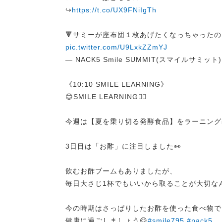
↪︎
https://t.co/UX9FNiIgTh
🔻サミーが座布団１枚あげたくなっちゃった
pic.twitter.com/U9LxkZZmYJ
— NACK5 Smile SUMMIT(スマイルサミット) (
《10:10 SMILE LEARNING》
😊SMILE LEARNING✍🏻
今週は【夏を乗り切る発酵食品】をラーニング
3日目は「お酢」に注目しました👀
飲むお酢ブームもありましたが、
毎日大さじ1杯でもいいから取ることが大切な
今の時期はさっぱりしたお酢を使った食べ物で
健康に過ごしましょう😋
#smile795
#nack5