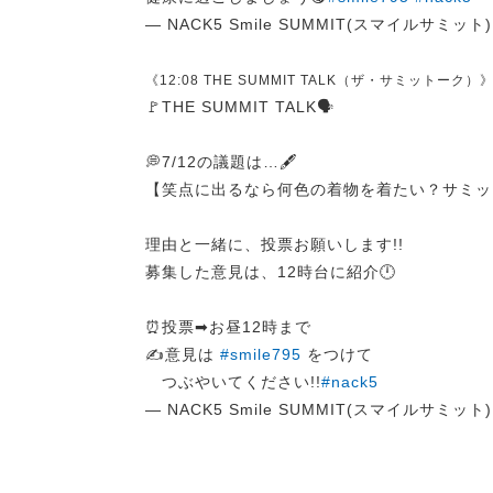
— NACK5 Smile SUMMIT(スマイルサミット) (
《12:08 THE SUMMIT TALK（ザ・サミットーク）
🚩THE SUMMIT TALK🗣️
💭7/12の議題は…🖋️
【笑点に出るなら何色の着物を着たい？サミッ
理由と一緒に、投票お願いします!!
募集した意見は、12時台に紹介🕛
⏰投票➡︎お昼12時まで
✍️意見は
#smile795
をつけて
つぶやいてください!!
#nack5
— NACK5 Smile SUMMIT(スマイルサミット) (