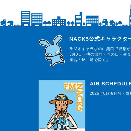
らじっと君
NACK5公式キャラク
ラジオキャラなのに無口で愛想が
3月3日（桃の節句・耳の日）生
座右の銘「足で稼ぐ」
AIR SCHEDUL
2026年8月-9月号＜