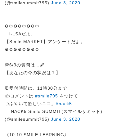
(@smilesummit795)
June 3, 2020
⚙️⚙️⚙️⚙️⚙️⚙️⚙️⚙️
i-LSAだよ。
【Smile MARKET】アンケートだよ。
⚙️⚙️⚙️⚙️⚙️⚙️⚙️⚙️
💭6/3の質問は…🖋️
【あなたの今の状況は？】
⏰受付時間は、11時30分まで
✍️コメントは
#smile795
をつけて
つぶやいて欲しいニコ。
#nack5
— NACK5 Smile SUMMIT(スマイルサミット)
(@smilesummit795)
June 3, 2020
《10:10 SMILE LEARNING》