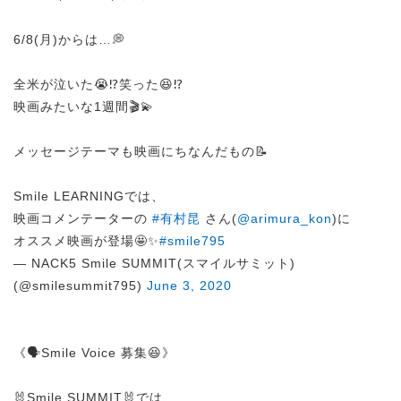
6/8(月)からは…💭
全米が泣いた😭⁉️笑った😆⁉️
映画みたいな1週間🎬💫
メッセージテーマも映画にちなんだもの📝
Smile LEARNINGでは、
映画コメンテーターの
#有村昆
さん(
@arimura_kon
)に
オススメ映画が登場🤩✨
#smile795
— NACK5 Smile SUMMIT(スマイルサミット)
(@smilesummit795)
June 3, 2020
《🗣️Smile Voice 募集😆》
🐰Smile SUMMIT🐰では、