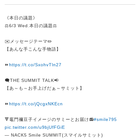
《本日の議題》
⚖️6/3 Wed.本日の議題⚖️
✉️メッセージテーマ✏️
【あんな手こんな手物語】
⏩
https://t.co/SxohvTln27
🗨️THE SUMMIT TALK📢
【あ～も～お手上げだぁ～サミット】
⏩
https://t.co/jQcgxNKEcn
🔻竈門禰豆子イメージのサミーとお届け📻
#smile795
pic.twitter.com/u9bjUfFGiE
— NACK5 Smile SUMMIT(スマイルサミット)