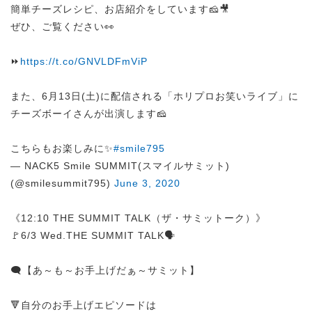
簡単チーズレシピ、お店紹介をしています🧀🎥
ぜひ、ご覧ください👀
⏩
https://t.co/GNVLDFmViP
また、6月13日(土)に配信される「ホリプロお笑いライブ」に
チーズボーイさんが出演します🧀
こちらもお楽しみに✨
#smile795
— NACK5 Smile SUMMIT(スマイルサミット)
(@smilesummit795)
June 3, 2020
《12:10 THE SUMMIT TALK（ザ・サミットーク）》
🚩6/3 Wed.THE SUMMIT TALK🗣️
🗨️【あ～も～お手上げだぁ～サミット】
🔻自分のお手上げエピソードは