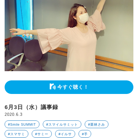
今すぐ聴く！
6月3日（水）議事録
2020.6.3
#Smile SUMMIT
#スマイルサミット
#栗林さみ
#スマサミ
#サミー
#イルサ
#手