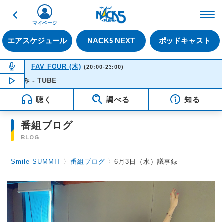
戻る
FM NACK5 79.5MHz（
マイページ
エアスケジュール
NACK5 NEXT
ポッドキャスト
NOW ON AIR
FAV FOUR (木)
(20:00-23:00)
み - TUBE
NOW PLAYING
20:50
聴く
調べる
知る
番組ブログ
BLOG
Smile SUMMIT
〉
番組ブログ
〉
6月3日（水）議事録