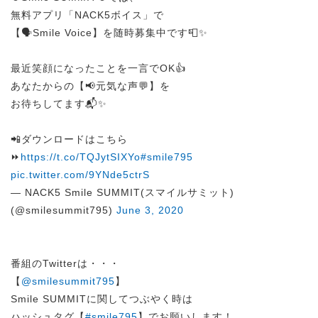
無料アプリ「NACK5ボイス」で
【🗣️Smile Voice】を随時募集中です📮✨
最近笑顔になったことを一言でOK👍
あなたからの【📢元気な声💬】を
お待ちしてます📬✨
📲ダウンロードはこちら
⏩
https://t.co/TQJytSIXYo
#smile795
pic.twitter.com/9YNde5ctrS
— NACK5 Smile SUMMIT(スマイルサミット)
(@smilesummit795)
June 3, 2020
番組のTwitterは・・・
【
@smilesummit795
】
Smile SUMMITに関してつぶやく時は
ハッシュタグ【
#smile795
】でお願いします！