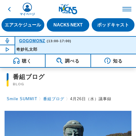
戻る
FM NACK5 79.5MHz（
マイページ
エアスケジュール
NACK5 NEXT
ポッドキャスト
NOW ON AIR
GOGOMONZ
(13:00-17:00)
- 奇妙礼太郎
NOW PLAYING
14:56
聴く
調べる
知る
番組ブログ
BLOG
Smile SUMMIT
〉
番組ブログ
〉
4月26日（水）議事録