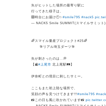
矢がヒットした場所の最寄り駅に
行ってきた様子は、
🔟時台にお届け🕙✨
#smile795
#nack5
pic.t
— NACK5 Smile SUMMIT(スマイルサミット) (
🌈スマイル量産プロジェクト#25🌈
🎯リアル埼玉ダーツ🎯
矢が刺さったのは…💭
【🚉
#上尾市
北上尾駅🛤️】
伊奈町との境目に刺したサミー。
ここもまた初上陸な場所で、
笑顔の声を見つけてきます!!!
#smile795
#nac
📸この日も風に吹かれています📸
pic.twitte
— NACK5 Smile SUMMIT(スマイルサミット) (