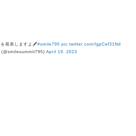
を発表しますよ🖋️
#smile795
pic.twitter.com/IgpCef31Nd
@smilesummit795)
April 19, 2023