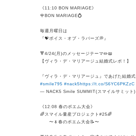
《11:10 BON MARIAGE》
🌹BON MARIAGE💍
毎週月曜日は
『💝ボイス・オブ・ラバーズ💭』
🔻4/24(月)のメッセージテーマ✏️📖
【ヴィラ・デ・マリアージュ結婚式レポ！】
『ヴィラ・デ・マリアージュ』であげた結婚式
#smile795
#nack5
https://t.co/S6YC6PKZzC
— NACK5 Smile SUMMIT(スマイルサミット) (
《12:08 春のポエム大会》
🌈スマイル量産プロジェクト#25🌈
〜🌷春のポエム大会📝〜