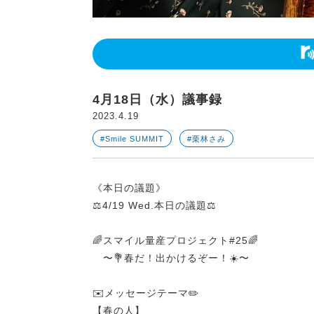
4月18日（水）議事録
2023.4.19
#Smile SUMMIT
#栗林さみ
《本日の議題》
⚖️4/19 Wed.本日の議題⚖️
🌈スマイル量産プロジェクト#25🌈
〜💐春だ！出かけるぞー！☀️〜
✉️メッセージテーマ✏️
【春の人】