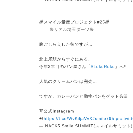
🌈スマイル量産プロジェクト#25🌈
🎯リアル埼玉ダーツ🎯
腹ごしらえした後ですが…
北上尾駅からすぐにある、
今年3年目のパン屋さん「
#LukuRuku
」へ!!
人気のクリームパンは完売…
ですが、カレーパンと動物パンをゲット💪🏻
🔻公式Instagram
📲
https://t.co/WvKiljaVvX
#smile795
pic.twi
— NACK5 Smile SUMMIT(スマイルサミット) (