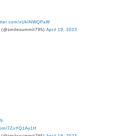
witter.com/xUkINWQPaW
@smilesummit795)
April 19, 2023
k5
r.com/7ZxYQ1Ay1H
@smilesummit795)
April 19, 2023