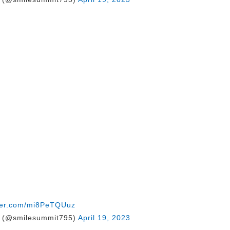
tter.com/mi8PeTQUuz
@smilesummit795)
April 19, 2023