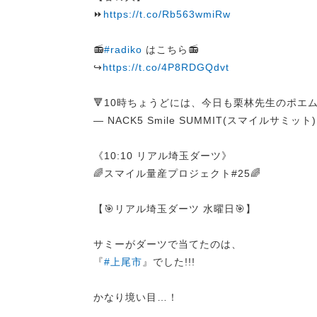
⏩
https://t.co/Rb563wmiRw
📻
#radiko
はこちら📻
↪︎
https://t.co/4P8RDGQdvt
🔻10時ちょうどには、今日も栗林先生のポエム
— NACK5 Smile SUMMIT(スマイルサミット) (
《10:10 リアル埼玉ダーツ》
🌈スマイル量産プロジェクト#25🌈
【🎯リアル埼玉ダーツ 水曜日🎯】
サミーがダーツで当てたのは、
『
#上尾市
』でした!!!
かなり境い目…！