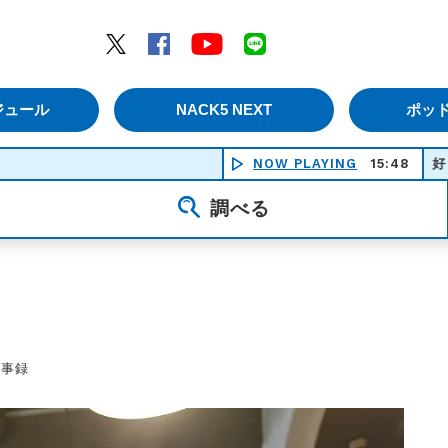
エムナックファイブ）
Twitter
Facebook
YouTube
LINE
ジュール
NACK5 NEXT
ポッ
NOW PLAYING
好き - 星野
15:48
調べる
議事録