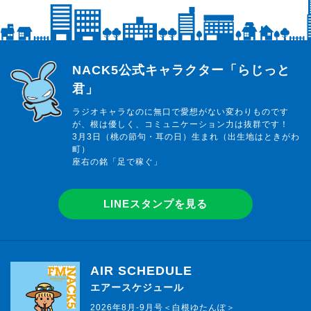
らじっと君
NACK5公式キャラクター「らじっと
君」
ラジオキャラなのに無口で愛想がない変わりものです
が、根は優しく、コミュニケーション力は抜群です！
3月3日（桃の節句・耳の日）生まれ（出生地はときがわ
町）
座右の銘「足で稼ぐ」
LINEスタンプを見る
AIR SCHEDULE
エアースケジュール
2026年8月-9月号＜白根ゆたんぽ＞