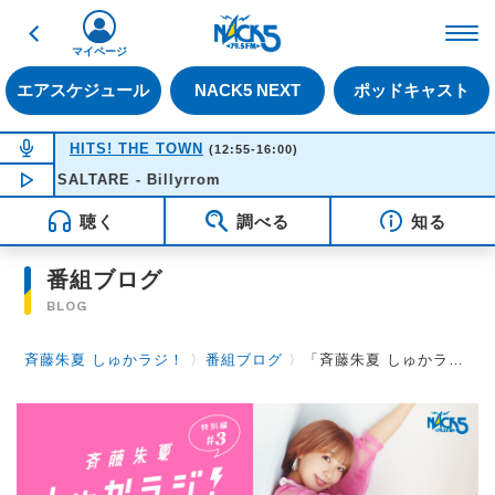
戻る
FM NACK5 79.5MHz（
マイページ
エアスケジュール
NACK5 NEXT
ポッドキャスト
NOW ON AIR
HITS! THE TOWN
(12:55-16:00)
SALTARE - Billyrrom
NOW PLAYING
14:14
聴く
調べる
知る
番組ブログ
BLOG
斉藤朱夏 しゅかラジ！
〉
番組ブログ
〉
「斉藤朱夏 しゅかラジ！」特別編・第3回の配信が決定！