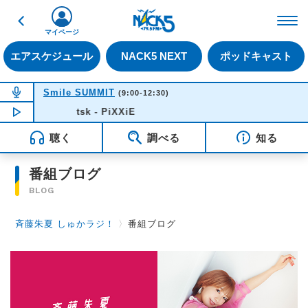
戻る
FM NACK5 79.5MHz（
マイページ
エアスケジュール
NACK5 NEXT
ポッドキャスト
NOW ON AIR
Smile SUMMIT
(9:00-12:30)
NOW PLAYING
tsk - PiXXiE
10:03
聴く
調べる
知る
番組ブログ
BLOG
斉藤朱夏 しゅかラジ！
〉
番組ブログ