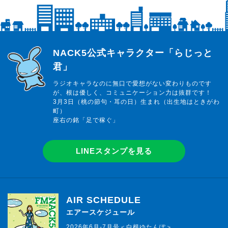
らじっと君
NACK5公式キャラクター「らじっと
君」
ラジオキャラなのに無口で愛想がない変わりものです
が、根は優しく、コミュニケーション力は抜群です！
3月3日（桃の節句・耳の日）生まれ（出生地はときがわ
町）
座右の銘「足で稼ぐ」
LINEスタンプを見る
AIR SCHEDULE
エアースケジュール
2026年6月-7月号＜白根ゆたんぽ＞