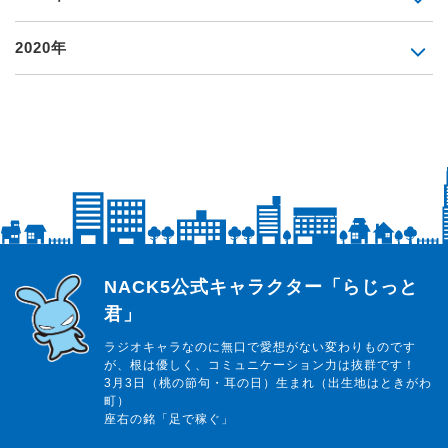
2020年
らじっと君
NACK5公式キャラクター「らじっと
君」
ラジオキャラなのに無口で愛想がない変わりものです
が、根は優しく、コミュニケーション力は抜群です！
3月3日（桃の節句・耳の日）生まれ（出生地はときがわ
町）
座右の銘「足で稼ぐ」