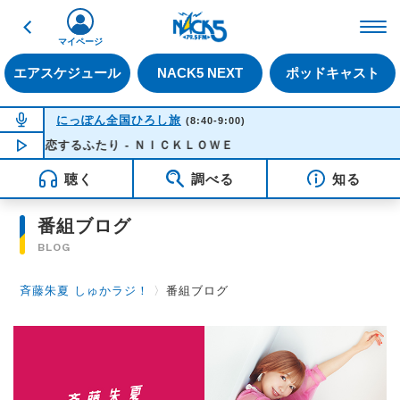
戻る
FM NACK5 79.5MHz（
マイページ
エアスケジュール
NACK5 NEXT
ポッドキャスト
NOW ON AIR
にっぽん全国ひろし旅
(8:40-9:00)
恋するふたり - ＮＩＣＫＬＯＷＥ
NOW PLAYING
08:32
聴く
調べる
知る
番組ブログ
BLOG
斉藤朱夏 しゅかラジ！
〉
番組ブログ