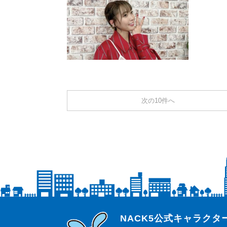
次の10件へ
らじっと君
NACK5公式キャラク