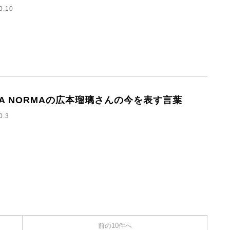
0.10
HA NORMAの広本瑠璃さんの今を表す言葉
0.3
前の10件へ