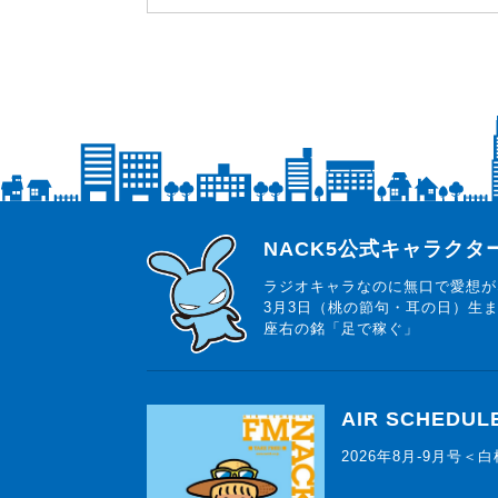
らじっと君
NACK5公式キャラク
ラジオキャラなのに無口で愛想が
3月3日（桃の節句・耳の日）生
座右の銘「足で稼ぐ」
AIR SCHEDUL
2026年8月-9月号＜