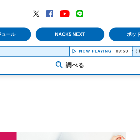
エムナックファイブ）
Twitter
Facebook
YouTube
LINE
ジュール
NACK5 NEXT
ポッ
NOW PLAYING
いつか何処かで（Ｉ ｆｅｅｌ
03:50
調べる