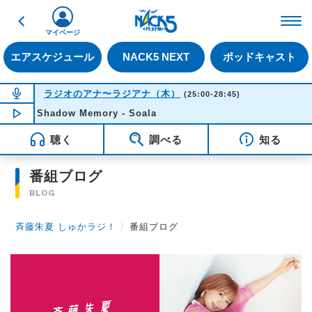
戻る
FM NACK5 79.5MHz（
マイページ
エアスケジュール
NACK5 NEXT
ポッドキャスト
NOW ON AIR
ラジオのアナ〜ラジアナ（木）
(25:00-28:45)
Shadow Memory - Soala
NOW PLAYING
04:22
聴く
調べる
知る
番組ブログ
BLOG
斉藤朱夏 しゅかラジ！
〉
番組ブログ