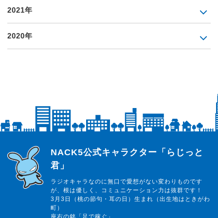
2021年
2020年
らじっと君
NACK5公式キャラクター「らじっと
君」
ラジオキャラなのに無口で愛想がない変わりものです
が、根は優しく、コミュニケーション力は抜群です！
3月3日（桃の節句・耳の日）生まれ（出生地はときがわ
町）
座右の銘「足で稼ぐ」