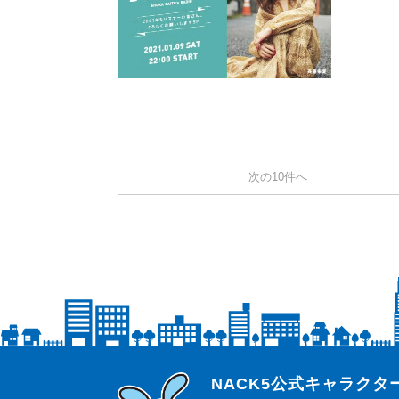
次の10件へ
らじっと君
NACK5公式キャラク