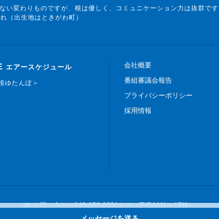
ない変わりものですが、根は優しく、コミュニケーション力は抜群です
まれ（出生地はときがわ町）
会社概要
E
エアースケジュール
番組審議会報告
白根ゆたんぽ＞
プライバシーポリシー
採用情報
☎ お問い合わせ
048-650-0331まで（平日11時〜17時）
メッセージを送る