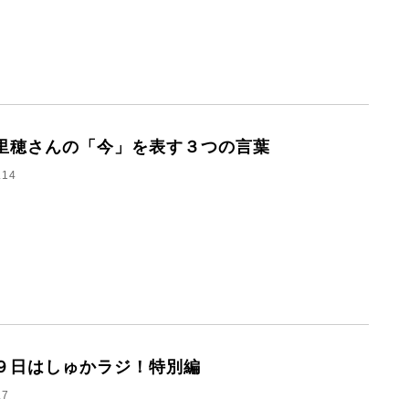
里穂さんの「今」を表す３つの言葉
.14
９日はしゅかラジ！特別編
.7