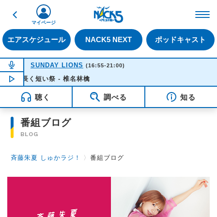
戻る
FM NACK5 79.5MHz（
マイページ
エアスケジュール
NACK5 NEXT
ポッドキャスト
NOW ON AIR
SUNDAY LIONS
(16:55-21:00)
長く短い祭 - 椎名林檎
NOW PLAYING
16:35
聴く
調べる
知る
番組ブログ
BLOG
斉藤朱夏 しゅかラジ！
〉
番組ブログ