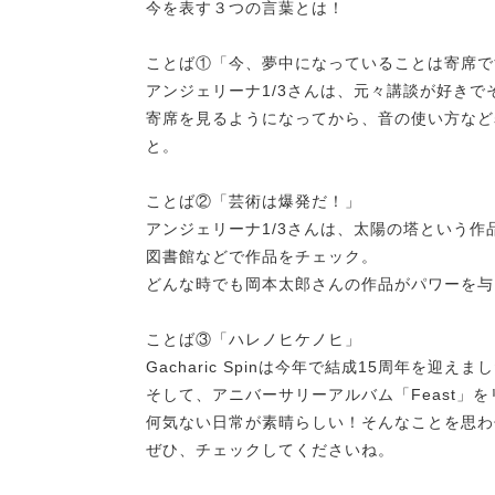
今を表す３つの言葉とは！
ことば①「今、夢中になっていることは寄席で
アンジェリーナ1/3さんは、元々講談が好き
寄席を見るようになってから、音の使い方など
と。
ことば②「芸術は爆発だ！」
アンジェリーナ1/3さんは、太陽の塔という作
図書館などで作品をチェック。
どんな時でも岡本太郎さんの作品がパワーを与
ことば③「ハレノヒケノヒ」
Gacharic Spinは今年で結成15周年を迎えま
そして、アニバーサリーアルバム「Feast」
何気ない日常が素晴らしい！そんなことを思わ
ぜひ、チェックしてくださいね。