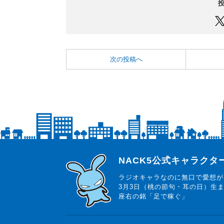
次の投稿へ
らじっと君
NACK5公式キャラク
ラジオキャラなのに無口で愛想が
3月3日（桃の節句・耳の日）生
座右の銘「足で稼ぐ」