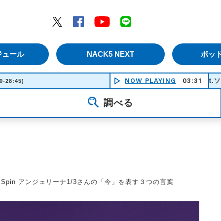
エムナックファイブ）
Twitter
Facebook
YouTube
LINE
ジュール
NACK5 NEXT
ポッ
CURRY食べたい feat.ソイソース - ORAN
NOW PLAYING
03:31
0-28:45)
調べる
ric Spin アンジェリーナ1/3さんの「今」を表す３つの言葉