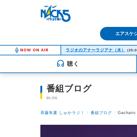
FM NACK5 79.5MHz（エフ
エアスケ
NOW ON AIR
ラジオのアナ〜ラジアナ（木）
(25:0
聴く
番組ブログ
BLOG
斉藤朱夏 しゅかラジ！
〉
番組ブログ
〉
Gacha