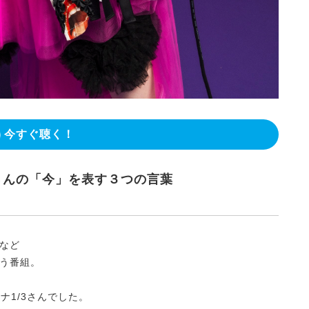
今すぐ聴く！
1/3さんの「今」を表す３つの言葉
など
う番組。
リーナ1/3さんでした。