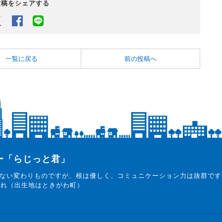
投稿をシェアする
Twitter
Facebook
LINEでシェアするボタン
一覧に戻る
前の投稿へ
ター「らじっと君」
ない変わりものですが、根は優しく、コミュニケーション力は抜群です
まれ（出生地はときがわ町）