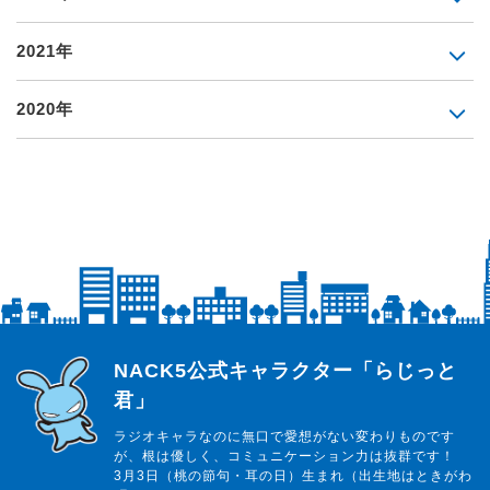
2021年
2020年
らじっと君
NACK5公式キャラクター「らじっと
君」
ラジオキャラなのに無口で愛想がない変わりものです
が、根は優しく、コミュニケーション力は抜群です！
3月3日（桃の節句・耳の日）生まれ（出生地はときがわ