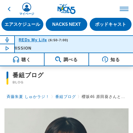
戻る
FM NACK5 79.5MHz（
マイページ
エアスケジュール
NACK5 NEXT
ポッドキャスト
NOW ON AIR
REDs My Life
(6:50-7:00)
 MISSION
NOW PLAYING
06:53
聴く
調べる
知る
番組ブログ
BLOG
斉藤朱夏 しゅかラジ！
〉
番組ブログ
〉
櫻坂46 原田葵さんと松田里奈さんの「今」を表す３つの言葉