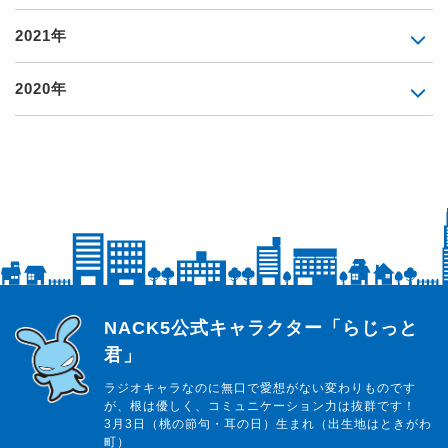
2021年
2020年
らじっと君
NACK5公式キャラクター「らじっと
君」
ラジオキャラなのに無口で愛想がない変わりものです
が、根は優しく、コミュニケーション力は抜群です！
3月3日（桃の節句・耳の日）生まれ（出生地はときがわ
町）