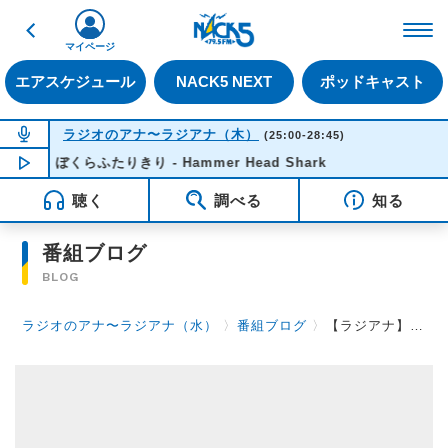
戻る
FM NACK5 79.5MHz（
マイページ
エアスケジュール
NACK5 NEXT
ポッドキャスト
NOW ON AIR
ラジオのアナ〜ラジアナ（木）
(25:00-28:45)
ぼくらふたりきり - Hammer Head Shark
NOW PLAYING
02:20
聴く
調べる
知る
番組ブログ
BLOG
ラジオのアナ〜ラジアナ（水）
〉
番組ブログ
〉
【ラジアナ】フワフワ【水曜日】