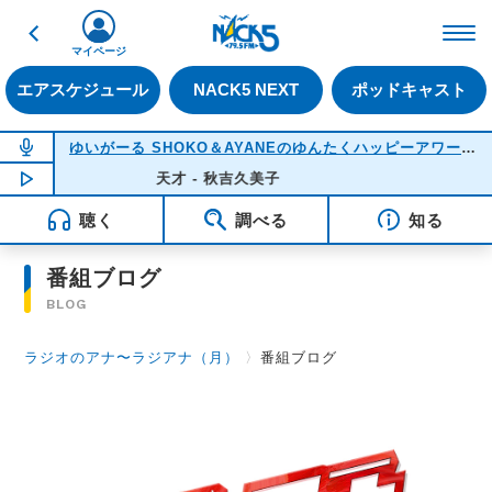
戻る
FM NACK5 79.5MHz（
マイページ
エアスケジュール
NACK5 NEXT
ポッドキャスト
NOW ON AIR
ゆいがーる SHOKO＆AYANEのゆんたくハッピーアワー
(22
NOW PLAYING
天才 - 秋吉久美子
21:51
聴く
調べる
知る
番組ブログ
BLOG
ラジオのアナ〜ラジアナ（月）
〉
番組ブログ