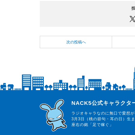
次の投稿へ
らじっと君
NACK5公式キャラク
ラジオキャラなのに無口で愛想が
3月3日（桃の節句・耳の日）生
座右の銘「足で稼ぐ」