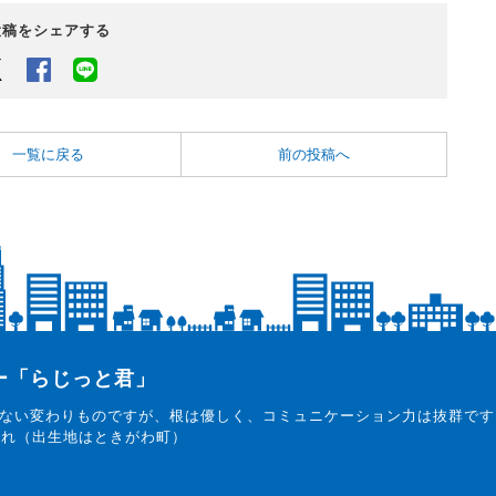
投稿をシェアする
Twitter
Facebook
LINEでシェアするボタン
一覧に戻る
前の投稿へ
ター「らじっと君」
ない変わりものですが、根は優しく、コミュニケーション力は抜群です
まれ（出生地はときがわ町）