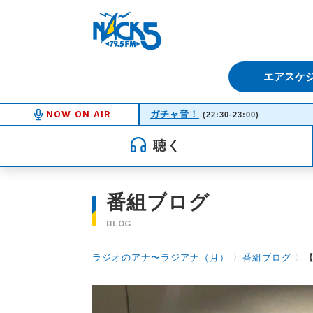
FM NACK5 79.5MHz（エフ
エアスケ
NOW ON AIR
ガチャ音！
(22:30-23:00)
聴く
番組ブログ
BLOG
ラジオのアナ〜ラジアナ（月）
〉
番組ブログ
〉
【