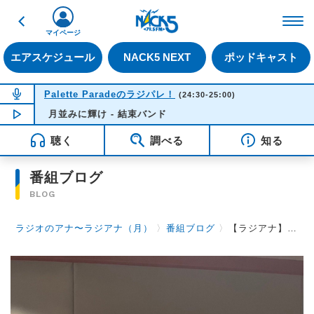
戻る
FM NACK5 79.5MHz（
マイページ
エアスケジュール
NACK5 NEXT
ポッドキャスト
NOW ON AIR
Palette Paradeのラジパレ！
(24:30-25:00)
月並みに輝け - 結束バンド
NOW PLAYING
00:46
聴く
調べる
知る
番組ブログ
BLOG
ラジオのアナ〜ラジアナ（月）
〉
番組ブログ
〉
【ラジアナ】12月最初の放送です！【月曜日】