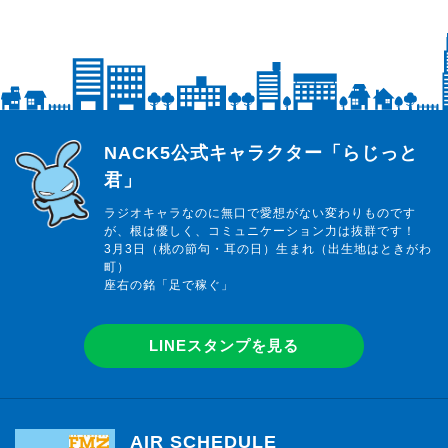
らじっと君
NACK5公式キャラクター「らじっと
君」
ラジオキャラなのに無口で愛想がない変わりものです
が、根は優しく、コミュニケーション力は抜群です！
3月3日（桃の節句・耳の日）生まれ（出生地はときがわ
町）
座右の銘「足で稼ぐ」
LINEスタンプを見る
AIR SCHEDULE