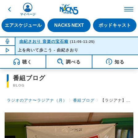
戻る
FM NACK5 79.5MHz（
マイページ
エアスケジュール
NACK5 NEXT
ポッドキャスト
NOW ON AIR
由紀さおり 音楽の宝石箱
(11:05-11:25)
上を向いて歩こう - 由紀さおり
NOW PLAYING
11:09
聴く
調べる
知る
番組ブログ
BLOG
ラジオのアナ〜ラジアナ（月）
〉
番組ブログ
〉
【ラジアナ】ゲスト『ドラマカ』【月曜日】