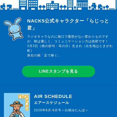
らじっと君
NACK5公式キャラクター「らじっと
君」
ラジオキャラなのに無口で愛想がない変わりものです
が、根は優しく、コミュニケーション力は抜群です！
3月3日（桃の節句・耳の日）生まれ（出生地はときがわ
町）
座右の銘「足で稼ぐ」
LINEスタンプを見る
AIR SCHEDULE
エアースケジュール
2026年8月-9月号＜白根ゆたんぽ＞