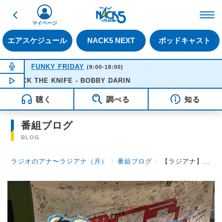
戻る
FM NACK5 79.5MHz（
マイページ
エアスケジュール
NACK5 NEXT
ポッドキャスト
NOW ON AIR
FUNKY FRIDAY
(9:00-18:00)
MACK THE KNIFE - BOBBY DARIN
NOW PLAYING
16:51
聴く
調べる
知る
番組ブログ
BLOG
ラジオのアナ〜ラジアナ（月）
〉
番組ブログ
〉
【ラジアナ】ゲスト『レイラ』【月曜日】