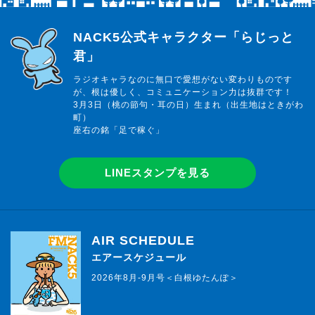
らじっと君
NACK5公式キャラクター「らじっと
君」
ラジオキャラなのに無口で愛想がない変わりものです
が、根は優しく、コミュニケーション力は抜群です！
3月3日（桃の節句・耳の日）生まれ（出生地はときがわ
町）
座右の銘「足で稼ぐ」
LINEスタンプを見る
AIR SCHEDULE
エアースケジュール
2026年8月-9月号＜白根ゆたんぽ＞