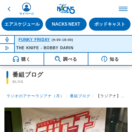
戻る
FM NACK5 79.5MHz（
マイページ
エアスケジュール
NACK5 NEXT
ポッドキャスト
NOW ON AIR
FUNKY FRIDAY
(9:00-18:00)
ACK THE KNIFE - BOBBY DARIN
NOW PLAYING
16:51
聴く
調べる
知る
番組ブログ
BLOG
ラジオのアナ〜ラジアナ（月）
〉
番組ブログ
〉
【ラジアナ】ゲスト『パキルカ』【月曜日】