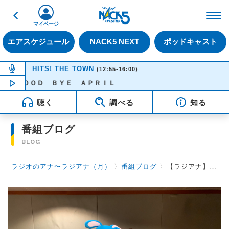
戻る
FM NACK5 79.5MHz（
マイページ
エアスケジュール
NACK5 NEXT
ポッドキャスト
NOW ON AIR
HITS! THE TOWN
(12:55-16:00)
- ＧＯＯＤ ＢＹＥ ＡＰＲＩＬ
NOW PLAYING
13:55
聴く
調べる
知る
番組ブログ
BLOG
ラジオのアナ〜ラジアナ（月）
〉
番組ブログ
〉
【ラジアナ】暑くて、じめじめ【月曜日】