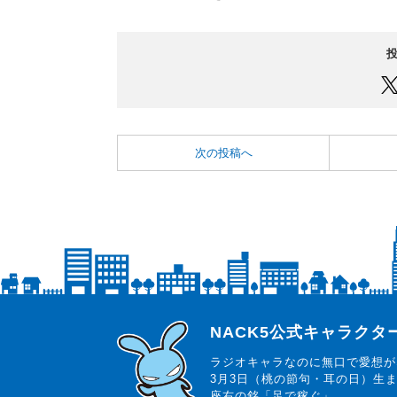
次の投稿へ
らじっと君
NACK5公式キャラク
ラジオキャラなのに無口で愛想が
3月3日（桃の節句・耳の日）生
座右の銘「足で稼ぐ」