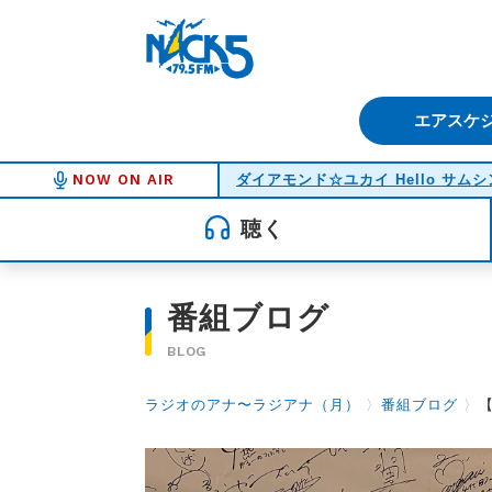
FM NACK5 79.5MHz（エフ
エアスケ
NOW ON AIR
ダイアモンド☆ユカイ Hello サム
聴く
番組ブログ
BLOG
ラジオのアナ〜ラジアナ（月）
〉
番組ブログ
〉