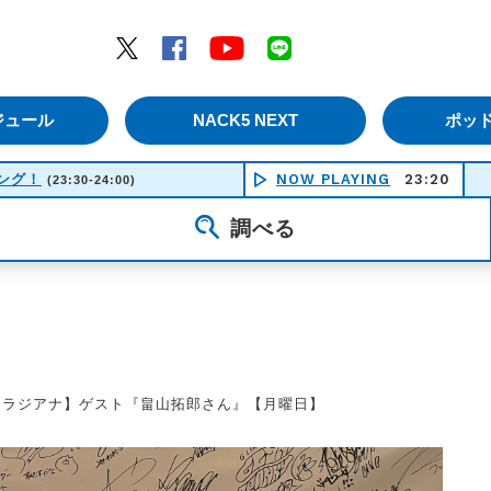
エムナックファイブ）
Twitter
Facebook
YouTube
LINE
ジュール
NACK5 NEXT
ポッ
シング！
NOW PLAYING
23:20
(23:30-24:00)
調べる
【ラジアナ】ゲスト『畠山拓郎さん』【月曜日】