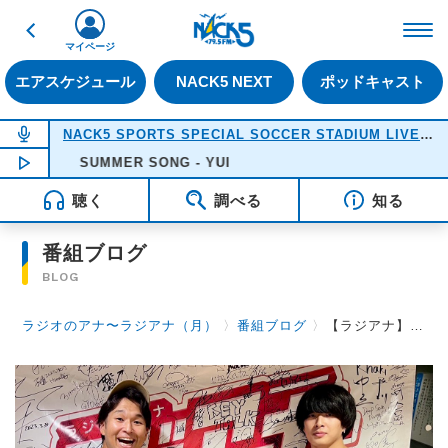
戻る
FM NACK5 79.5MHz（
マイページ
エアスケジュール
NACK5 NEXT
ポッドキャスト
NOW ON AIR
NACK5 SPORTS SPECIAL SOCCER STADIUM LIVE 2026
NOW PLAYING
SUMMER SONG - YUI
18:05
聴く
調べる
知る
番組ブログ
BLOG
ラジオのアナ〜ラジアナ（月）
〉
番組ブログ
〉
【ラジアナ】ゲスト『MOCKEN 永野元大さん』【月曜日】