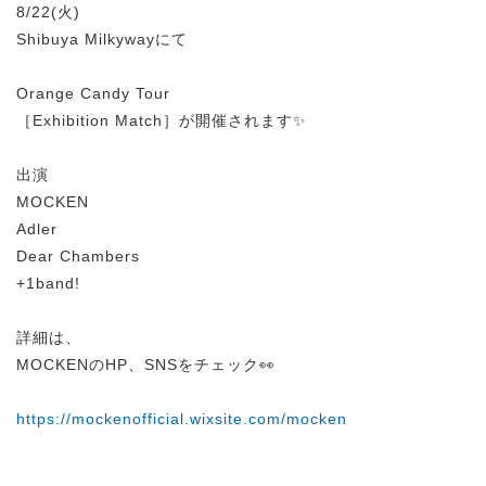
8/22(火)
Shibuya Milkywayにて
Orange Candy Tour
［Exhibition Match］が開催されます✨
出演
MOCKEN
Adler
Dear Chambers
+1band!
詳細は、
MOCKENのHP、SNSをチェック👀
https://mockenofficial.wixsite.com/mocken