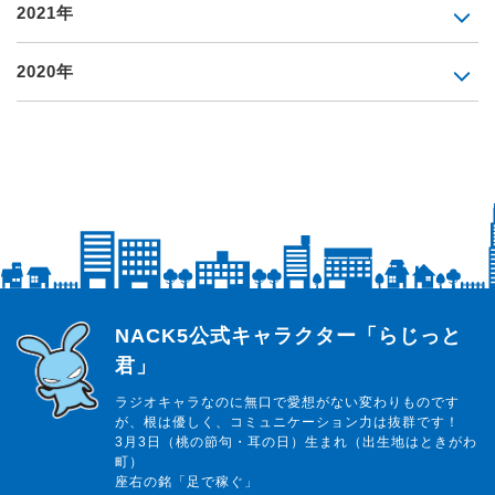
2021年
2020年
らじっと君
NACK5公式キャラクター「らじっと
君」
ラジオキャラなのに無口で愛想がない変わりものです
が、根は優しく、コミュニケーション力は抜群です！
3月3日（桃の節句・耳の日）生まれ（出生地はときがわ
町）
座右の銘「足で稼ぐ」