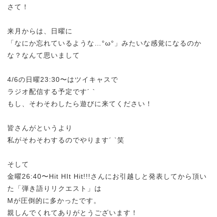
さて！
来月からは、日曜に
「なにか忘れているような…°ω°」みたいな感覚になるのか
な？なんて思いまして
4/6の日曜23:30〜はツイキャスで
ラジオ配信する予定です´ `
もし、そわそわしたら遊びに来てください！
皆さんがというより
私がそわそわするのでやります´ `笑
そして
金曜26:40〜Hit HIt Hit!!!さんにお引越しと発表してから頂い
た「弾き語りリクエスト」は
Mが圧倒的に多かったです。
親しんでくれてありがとうございます！