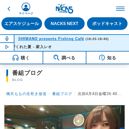
戻る
FM NACK5 79.5MHz（
マイページ
エアスケジュール
NACK5 NEXT
ポッドキャスト
NOW ON AIR
SHIMANO presents Fishing Cafē
(18:25-18:45)
がくれた夏 - 家入レオ
NOW PLAYING
18:38
聴く
調べる
知る
番組ブログ
BLOG
橋爪ももの生乾き放送
〉
番組ブログ
〉
次回4月4日金曜26:40から！