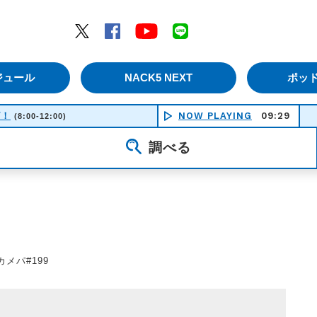
エムナックファイブ）
Twitter
Facebook
YouTube
LINE
ジュール
NACK5 NEXT
ポッ
ピ！
NOW PLAYING
09:29
(8:00-12:00)
調べる
2 カメパ#199