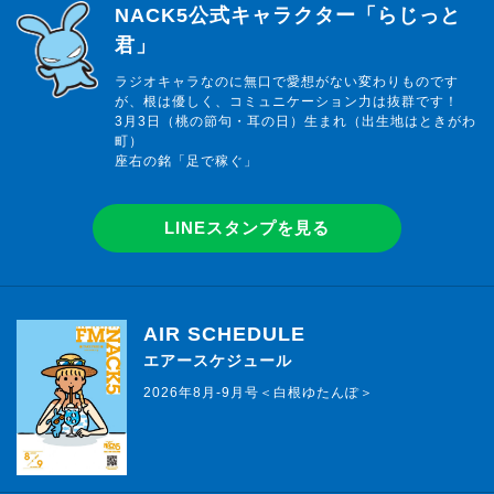
らじっと君
NACK5公式キャラクター「らじっと
君」
ラジオキャラなのに無口で愛想がない変わりものです
が、根は優しく、コミュニケーション力は抜群です！
3月3日（桃の節句・耳の日）生まれ（出生地はときがわ
町）
座右の銘「足で稼ぐ」
LINEスタンプを見る
AIR SCHEDULE
エアースケジュール
2026年8月-9月号＜白根ゆたんぽ＞