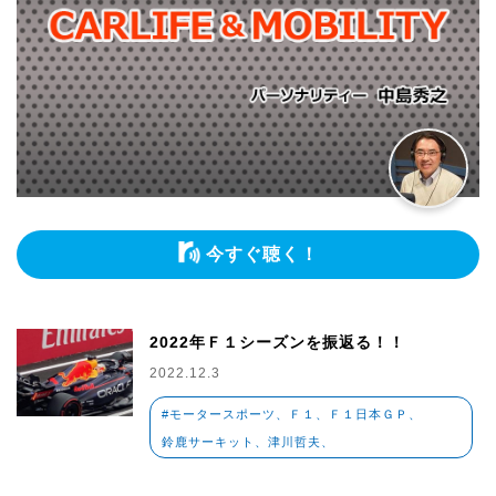
今すぐ聴く！
2022年Ｆ１シーズンを振返る！！
2022.12.3
#モータースポーツ、Ｆ１、Ｆ１日本ＧＰ、
鈴鹿サーキット、津川哲夫、