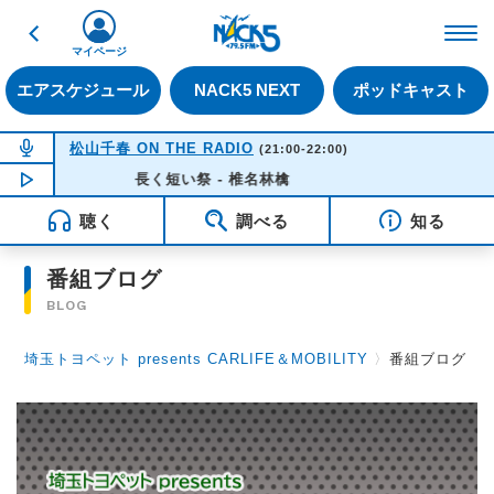
戻る
FM NACK5 79.5MHz（
マイページ
エアスケジュール
NACK5 NEXT
ポッドキャスト
NOW ON AIR
松山千春 ON THE RADIO
(21:00-22:00)
NOW PLAYING
長く短い祭 - 椎名林檎
16:35
聴く
調べる
知る
番組ブログ
BLOG
埼玉トヨペット presents CARLIFE＆MOBILITY
〉
番組ブログ