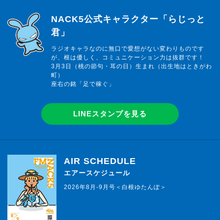
らじっと君
NACK5公式キャラクター「らじっと
君」
ラジオキャラなのに無口で愛想がない変わりものです
が、根は優しく、コミュニケーション力は抜群です！
3月3日（桃の節句・耳の日）生まれ（出生地はときがわ
町）
座右の銘「足で稼ぐ」
LINEスタンプを見る
AIR SCHEDULE
エアースケジュール
2026年8月-9月号＜白根ゆたんぽ＞