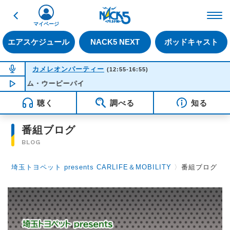
戻る
FM NACK5 79.5MHz（
マイページ
エアスケジュール
NACK5 NEXT
ポッドキャスト
NOW ON AIR
カメレオンパーティー
(12:55-16:55)
ン・ライム・ウーピーパイ
NOW PLAYING
13:50
聴く
調べる
知る
番組ブログ
BLOG
埼玉トヨペット presents CARLIFE＆MOBILITY
〉
番組ブログ