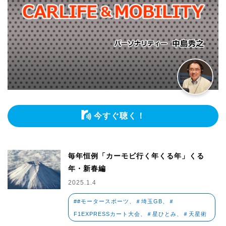
今すぐ聴く！
毎年恒例「カーモビ行く年くる年」くる
年・新春編
2025.1.4
##モータースポーツ、＃埼玉GB、＃
F1EXPRESSカート大会、＃星ひとみ、＃天星術