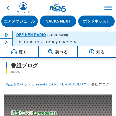
戻る
FM NACK5 79.5MHz（
マイページ
エアスケジュール
NACK5 NEXT
ポッドキャスト
NOW ON AIR
OFF KEN RADIO
(24:30-25:00)
NOW PLAYING
ＳＨＹＢＯＹ - ＢａｂｙＣａｎｔａ
00:30
聴く
調べる
知る
番組ブログ
BLOG
埼玉トヨペット presents CARLIFE＆MOBILITY
〉
番組ブログ