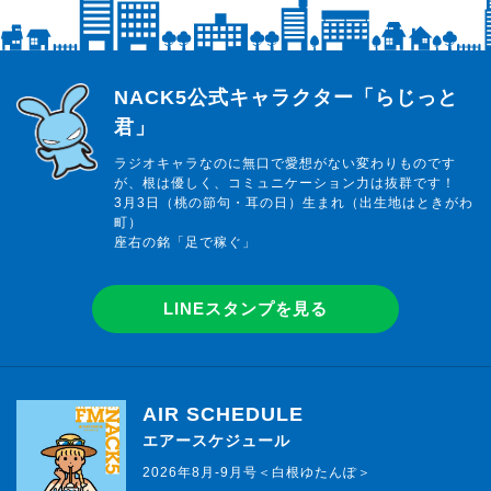
らじっと君
NACK5公式キャラクター「らじっと
君」
ラジオキャラなのに無口で愛想がない変わりものです
が、根は優しく、コミュニケーション力は抜群です！
3月3日（桃の節句・耳の日）生まれ（出生地はときがわ
町）
座右の銘「足で稼ぐ」
LINEスタンプを見る
AIR SCHEDULE
エアースケジュール
2026年8月-9月号＜白根ゆたんぽ＞