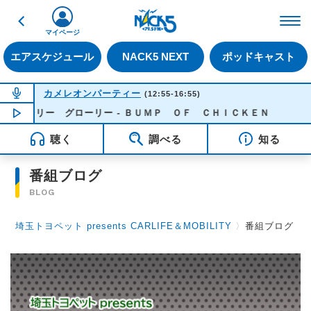
戻る
FM NACK5 79.5MHz（
マイページ
エアスケジュール
NACK5 NEXT
ポッドキャスト
NOW ON AIR
カメレオンパーティー
(12:55-16:55)
ロンリー グローリー - ＢＵＭＰ ＯＦ ＣＨＩＣＫＥＮ
NOW PLAYING
14:00
聴く
調べる
知る
番組ブログ
BLOG
埼玉トヨペット presents CARLIFE＆MOBILITY
〉
番組ブログ