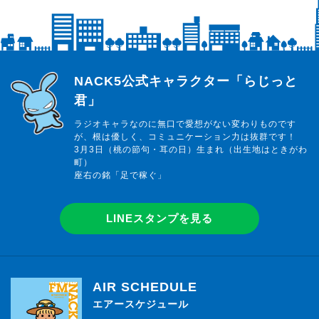
らじっと君
NACK5公式キャラクター「らじっと
君」
ラジオキャラなのに無口で愛想がない変わりものです
が、根は優しく、コミュニケーション力は抜群です！
3月3日（桃の節句・耳の日）生まれ（出生地はときがわ
町）
座右の銘「足で稼ぐ」
LINEスタンプを見る
AIR SCHEDULE
エアースケジュール