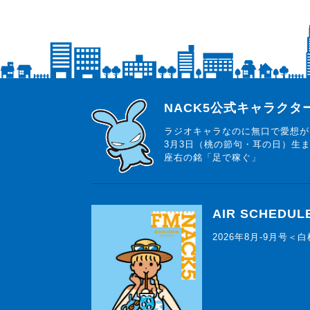
らじっと君
NACK5公式キャラク
ラジオキャラなのに無口で愛想が
3月3日（桃の節句・耳の日）生
座右の銘「足で稼ぐ」
AIR SCHEDUL
2026年8月-9月号＜