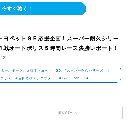
今すぐ聴く！
トヨペットＧＢ応援企画！スーパー耐久シリー
４戦オートポリス５時間レース決勝レポート！
.12
ータースポーツ、＃埼玉トヨペットGB、#スーパー耐久シリーズ、＃
ポリス、＃吉田広樹アンバサダー、＃GR Supra GT4
前の10件へ