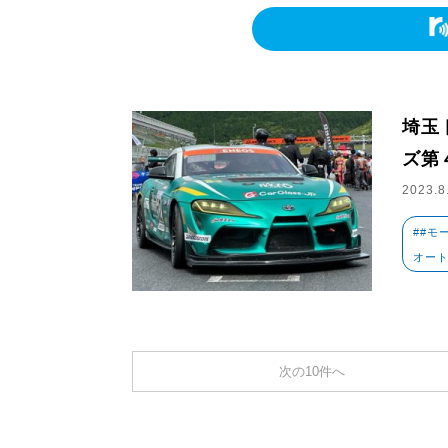
埼玉
ズ第
2023.8
##モ
オート
次の10件へ