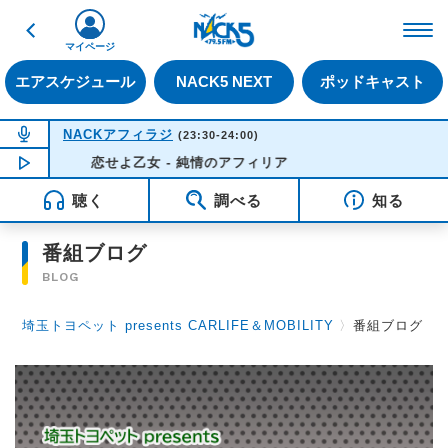
戻る
FM NACK5 79.5MHz（
マイページ
エアスケジュール
NACK5 NEXT
ポッドキャスト
NOW ON AIR
NACKアフィラジ
(23:30-24:00)
NOW PLAYING
恋せよ乙女 - 純情のアフィリア
23:43
聴く
調べる
知る
番組ブログ
BLOG
埼玉トヨペット presents CARLIFE＆MOBILITY
〉
番組ブログ