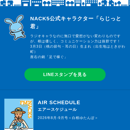
らじっと君
NACK5公式キャラクター「らじっと
君」
ラジオキャラなのに無口で愛想がない変わりものです
が、根は優しく、コミュニケーション力は抜群です！
3月3日（桃の節句・耳の日）生まれ（出生地はときがわ
町）
座右の銘「足で稼ぐ」
LINEスタンプを見る
AIR SCHEDULE
エアースケジュール
2026年8月-9月号＜白根ゆたんぽ＞