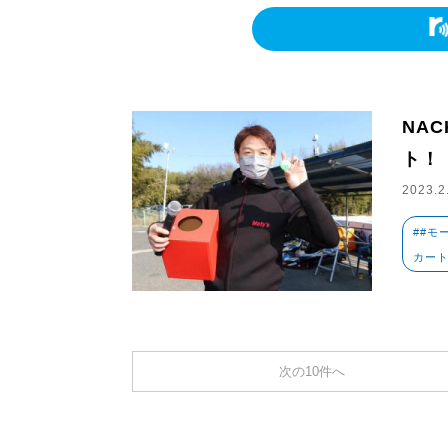
NAC
ト！
2023.2
##モ
カー
次の10件へ