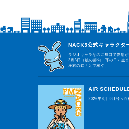
らじっと君
NACK5公式キャラク
ラジオキャラなのに無口で愛想が
3月3日（桃の節句・耳の日）生
座右の銘「足で稼ぐ」
AIR SCHEDUL
2026年8月-9月号＜