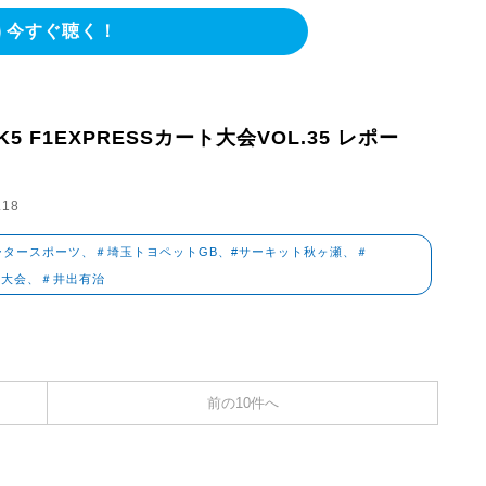
今すぐ聴く！
K5 F1EXPRESSカート大会VOL.35 レポー
.18
ータースポーツ、＃埼玉トヨペットGB、#サーキット秋ヶ瀬、＃
ト大会、＃井出有治
前の10件へ