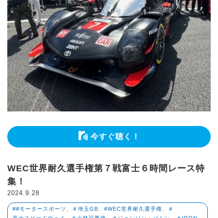
今すぐ聴く！
WEC世界耐久選手権第７戦富士６時間レース特
集！
2024.9.28
##モータースポーツ、＃埼玉GB、#WEC世界耐久選手権、＃
富士スピードウェイ、＃小林可夢偉、＃ジェンソン・バトン、＃IRON