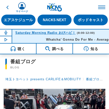
戻る
FM NACK5 79.5MHz（
マイページ
エアスケジュール
NACK5 NEXT
ポッドキャスト
NOW ON AIR
Saturday Morning Radio おびハピ！
(8:00-12:00)
ha’ Gonna Do For Me - Average White Band
NOW PLAYING
10:54
聴く
調べる
知る
番組ブログ
BLOG
埼玉トヨペット presents CARLIFE＆MOBILITY
〉
番組ブログ
〉