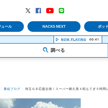
エムナックファイブ）
Twitter
Facebook
YouTube
LINE
ジュール
NACK5 NEXT
ポッ
NOW PLAYING
00:41
調べる
〉
番組ブログ
〉
埼玉ＧＢ応援企画！スーパー耐久第４戦もてぎ５時間