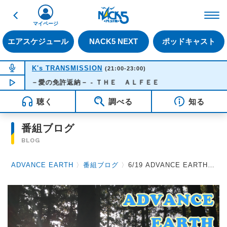
戻る
FM NACK5 79.5MHz（
マイページ
エアスケジュール
NACK5 NEXT
ポッドキャスト
NOW ON AIR
K's TRANSMISSION
(21:00-23:00)
ｄ －愛の免許返納－ - ＴＨＥ ＡＬＦＥＥ
NOW PLAYING
21:30
聴く
調べる
知る
番組ブログ
BLOG
ADVANCE EARTH
〉
番組ブログ
〉
6/19 ADVANCE EARTH 放送後記