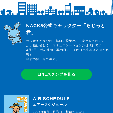
らじっと君
NACK5公式キャラクター「らじっと
君」
ラジオキャラなのに無口で愛想がない変わりものです
が、根は優しく、コミュニケーション力は抜群です！
3月3日（桃の節句・耳の日）生まれ（出生地はときがわ
町）
座右の銘「足で稼ぐ」
LINEスタンプを見る
AIR SCHEDULE
エアースケジュール
2026年8月-9月号＜白根ゆたんぽ＞