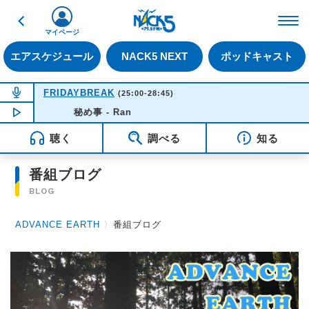
戻る
FM NACK5 79.5MHz（
マイページ
エアスケジュール
NACK5 NEXT
ポッドキャスト
NOW ON AIR
FRIDAYBREAK
(25:00-28:45)
NOW PLAYING
秘め事 - Ran
03:33
聴く
調べる
知る
番組ブログ
BLOG
ADVANCE EARTH
〉
番組ブログ