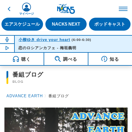
戻る
FM NACK5 79.5MHz（
マイページ
エアスケジュール
NACK5 NEXT
ポッドキャスト
NOW ON AIR
小柳ゆき drive your heart
(6:00-6:30)
恋のロシアンカフェ - 梅垣義明
NOW PLAYING
05:42
聴く
調べる
知る
番組ブログ
BLOG
ADVANCE EARTH
〉
番組ブログ