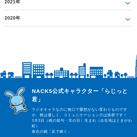
2021年
2020年
らじっと君
NACK5公式キャラクター「らじっと
君」
ラジオキャラなのに無口で愛想がない変わりものです
が、根は優しく、コミュニケーション力は抜群です！
3月3日（桃の節句・耳の日）生まれ（出生地はときがわ
町）
座右の銘「足で稼ぐ」