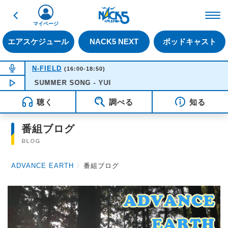
戻る
FM NACK5 79.5MHz（
マイページ
エアスケジュール
NACK5 NEXT
ポッドキャスト
NOW ON AIR
N-FIELD
(16:00-18:50)
NOW PLAYING
SUMMER SONG - YUI
18:05
聴く
調べる
知る
番組ブログ
BLOG
ADVANCE EARTH
〉
番組ブログ