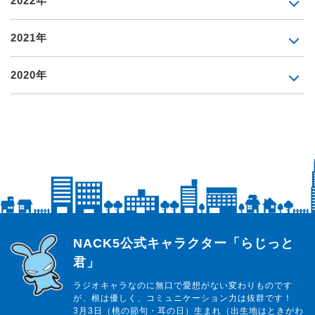
2022年
2021年
2020年
らじっと君
NACK5公式キャラクター「らじっと
君」
ラジオキャラなのに無口で愛想がない変わりものです
が、根は優しく、コミュニケーション力は抜群です！
3月3日（桃の節句・耳の日）生まれ（出生地はときがわ