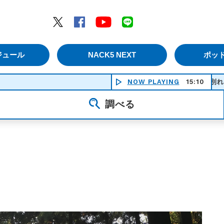
エムナックファイブ）
Twitter
Facebook
YouTube
LINE
ジュール
NACK5 NEXT
ポッ
NOW PLAYING
別れの朝 - 
15:10
調べる