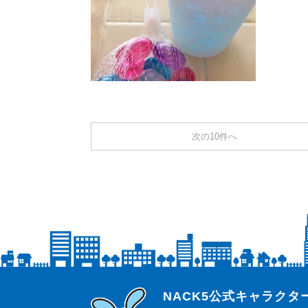
次の10件へ
らじっと君
NACK5公式キャラク