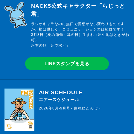
らじっと君
NACK5公式キャラクター「らじっと
君」
ラジオキャラなのに無口で愛想がない変わりものです
が、根は優しく、コミュニケーション力は抜群です！
3月3日（桃の節句・耳の日）生まれ（出生地はときがわ
町）
座右の銘「足で稼ぐ」
LINEスタンプを見る
AIR SCHEDULE
エアースケジュール
2026年8月-9月号＜白根ゆたんぽ＞