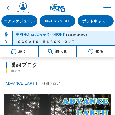
戻る
FM NACK5 79.5MHz（
マイページ
エアスケジュール
NACK5 NEXT
ポッドキャスト
NOW ON AIR
中村橋之助 ぶっかえりNIGHT
(23:30-24:00)
死骸 - ９ＧＯＡＴＳ ＢＬＡＣＫ ＯＵＴ
NOW PLAYING
23:24
聴く
調べる
知る
番組ブログ
BLOG
ADVANCE EARTH
〉
番組ブログ