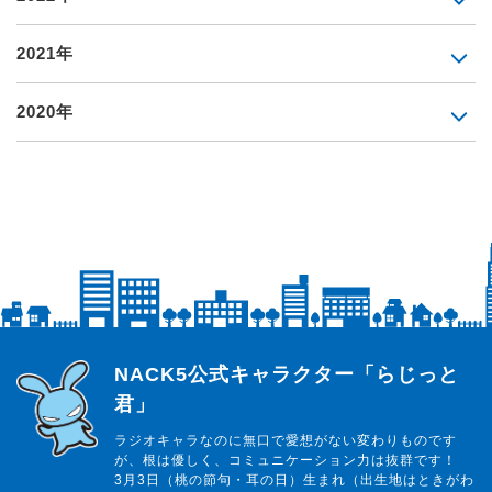
2021年
2020年
らじっと君
NACK5公式キャラクター「らじっと
君」
ラジオキャラなのに無口で愛想がない変わりものです
が、根は優しく、コミュニケーション力は抜群です！
3月3日（桃の節句・耳の日）生まれ（出生地はときがわ