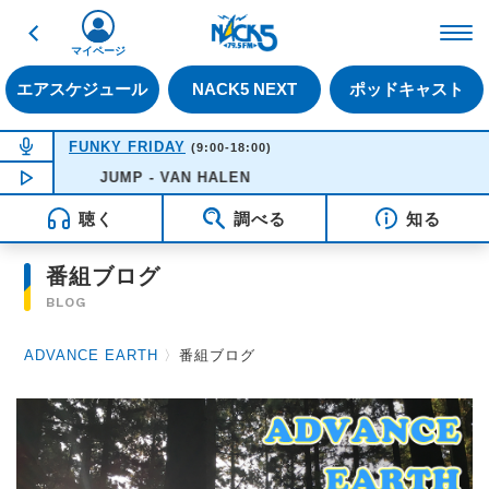
戻る
FM NACK5 79.5MHz（
マイページ
エアスケジュール
NACK5 NEXT
ポッドキャスト
NOW ON AIR
FUNKY FRIDAY
(9:00-18:00)
NOW PLAYING
JUMP - VAN HALEN
12:37
聴く
調べる
知る
番組ブログ
BLOG
ADVANCE EARTH
〉
番組ブログ