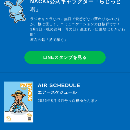
らじっと君
NACK5公式キャラクター「らじっと
君」
ラジオキャラなのに無口で愛想がない変わりものです
が、根は優しく、コミュニケーション力は抜群です！
3月3日（桃の節句・耳の日）生まれ（出生地はときがわ
町）
座右の銘「足で稼ぐ」
LINEスタンプを見る
AIR SCHEDULE
エアースケジュール
2026年8月-9月号＜白根ゆたんぽ＞