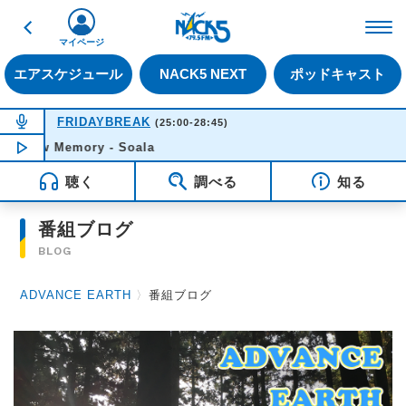
戻る
FM NACK5 79.5MHz（
マイページ
エアスケジュール
NACK5 NEXT
ポッドキャスト
NOW ON AIR
FRIDAYBREAK
(25:00-28:45)
adow Memory - Soala
NOW PLAYING
01:40
聴く
調べる
知る
番組ブログ
BLOG
ADVANCE EARTH
〉
番組ブログ